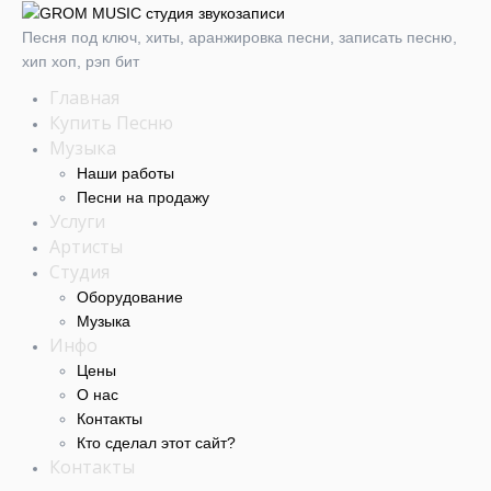
Песня под ключ, хиты, аранжировка песни, записать песню,
хип хоп, рэп бит
Главная
Купить Песню
Музыка
Наши работы
Песни на продажу
Услуги
Артисты
Студия
Оборудование
Музыка
Инфо
Цены
О нас
Контакты
Кто сделал этот cайт?
Контакты