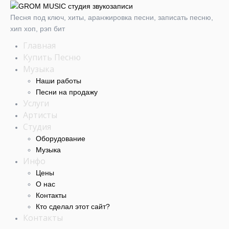
Песня под ключ, хиты, аранжировка песни, записать песню,
хип хоп, рэп бит
Главная
Купить Песню
Музыка
Наши работы
Песни на продажу
Услуги
Артисты
Студия
Оборудование
Музыка
Инфо
Цены
О нас
Контакты
Кто сделал этот cайт?
Контакты