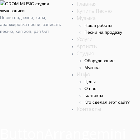
Главная
Купить Песню
Музыка
Песня под ключ, хиты,
аранжировка песни, записать
Наши работы
песню, хип хоп, рэп бит
Песни на продажу
Услуги
Артисты
Студия
Оборудование
Музыка
Инфо
Цены
О нас
Контакты
Кто сделал этот cайт?
Контакты
ButtonArrangemini