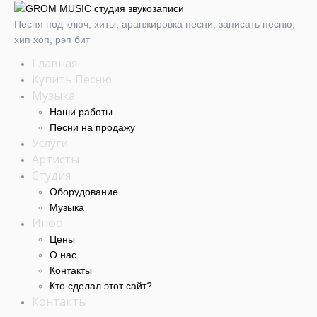
Песня под ключ, хиты, аранжировка песни, записать песню,
хип хоп, рэп бит
Главная
Купить Песню
Музыка
Наши работы
Песни на продажу
Услуги
Артисты
Студия
Оборудование
Музыка
Инфо
Цены
О нас
Контакты
Кто сделал этот cайт?
Контакты