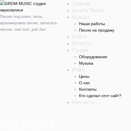
Главная
Купить Песню
Музыка
Песня под ключ, хиты,
аранжировка песни, записать
Наши работы
песню, хип хоп, рэп бит
Песни на продажу
Услуги
Артисты
Студия
Оборудование
Музыка
Инфо
Цены
О нас
Контакты
Кто сделал этот cайт?
Контакты
ladadens