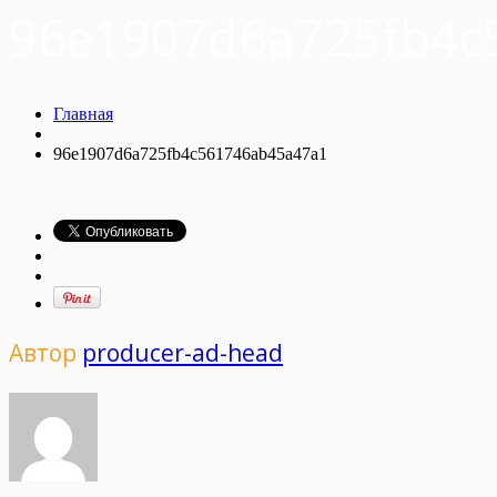
96e1907d6a725fb4c
Главная
96e1907d6a725fb4c561746ab45a47a1
Автор
producer-ad-head