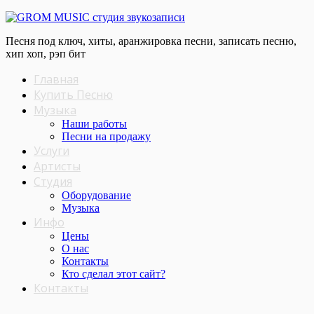
Песня под ключ, хиты, аранжировка песни, записать песню,
хип хоп, рэп бит
Главная
Купить Песню
Музыка
Наши работы
Песни на продажу
Услуги
Артисты
Студия
Оборудование
Музыка
Инфо
Цены
О нас
Контакты
Кто сделал этот cайт?
Контакты