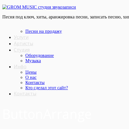
Песня под ключ, хиты, аранжировка песни, записать песню, хип
Песни на продажу
Услуги
Артисты
Студия
Оборудование
Музыка
Инфо
Цены
О нас
Контакты
Кто сделал этот cайт?
Контакты
ButtonArrange