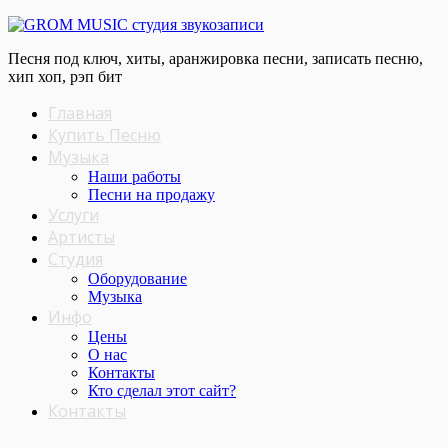
Песня под ключ, хиты, аранжировка песни, записать песню,
хип хоп, рэп бит
Главная
Купить Песню
Музыка
Наши работы
Песни на продажу
Услуги
Артисты
Студия
Оборудование
Музыка
Инфо
Цены
О нас
Контакты
Кто сделал этот cайт?
Контакты