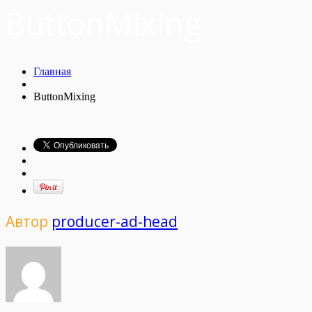
ButtonMixing
Главная
ButtonMixing
Автор
producer-ad-head