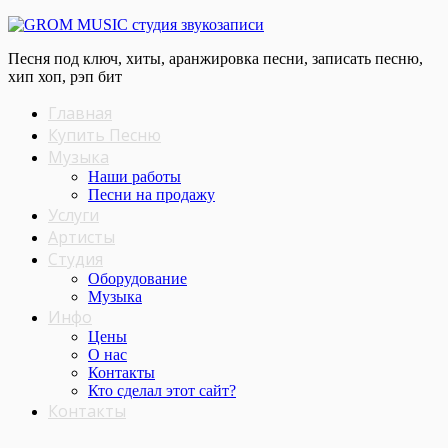
Песня под ключ, хиты, аранжировка песни, записать песню,
хип хоп, рэп бит
Главная
Купить Песню
Музыка
Наши работы
Песни на продажу
Услуги
Артисты
Студия
Оборудование
Музыка
Инфо
Цены
О нас
Контакты
Кто сделал этот cайт?
Контакты