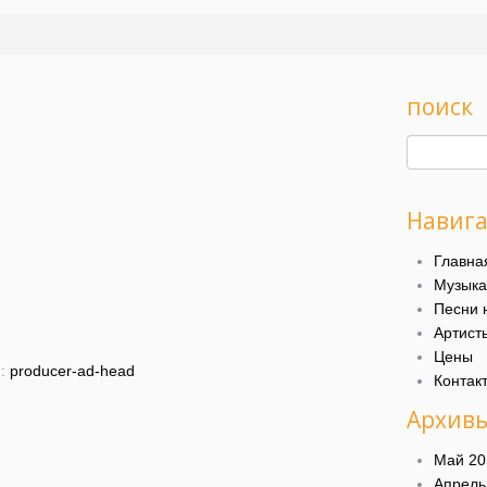
поиск
Навиг
d
Главна
Музыка
Песни 
Артист
Цены
я:
producer-ad-head
Контак
Архив
Май 20
Апрель