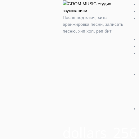
Песня под ключ, хиты,
аранжировка песни, записать
песню, хип хоп, рэп бит
dollars_256