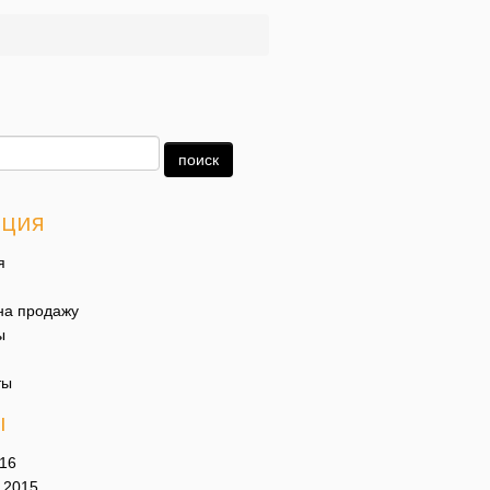
ация
я
на продажу
ы
ты
ы
16
 2015