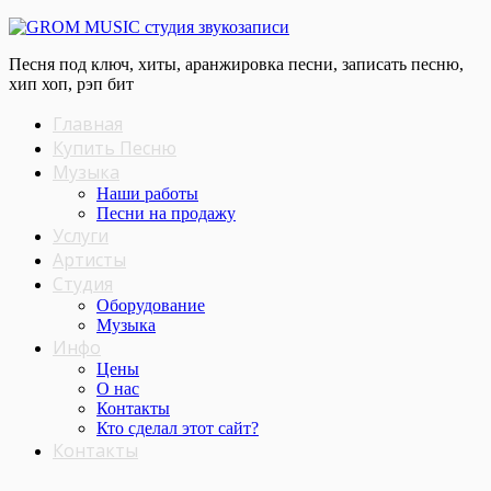
Песня под ключ, хиты, аранжировка песни, записать песню,
хип хоп, рэп бит
Главная
Купить Песню
Музыка
Наши работы
Песни на продажу
Услуги
Артисты
Студия
Оборудование
Музыка
Инфо
Цены
О нас
Контакты
Кто сделал этот cайт?
Контакты