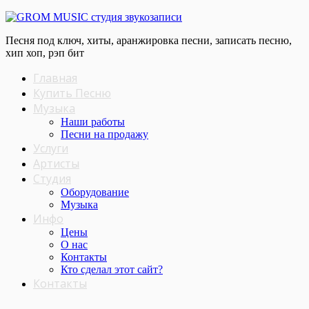
Песня под ключ, хиты, аранжировка песни, записать песню,
хип хоп, рэп бит
Главная
Купить Песню
Музыка
Наши работы
Песни на продажу
Услуги
Артисты
Студия
Оборудование
Музыка
Инфо
Цены
О нас
Контакты
Кто сделал этот cайт?
Контакты