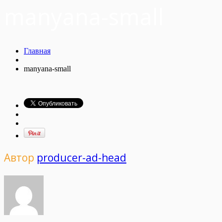
manyana-small
Главная
manyana-small
Автор
producer-ad-head