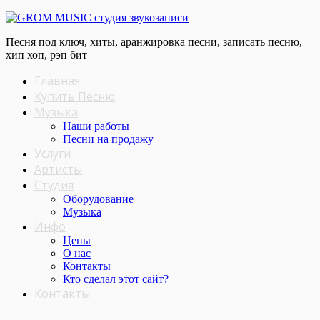
Песня под ключ, хиты, аранжировка песни, записать песню,
хип хоп, рэп бит
Главная
Купить Песню
Музыка
Наши работы
Песни на продажу
Услуги
Артисты
Студия
Оборудование
Музыка
Инфо
Цены
О нас
Контакты
Кто сделал этот cайт?
Контакты