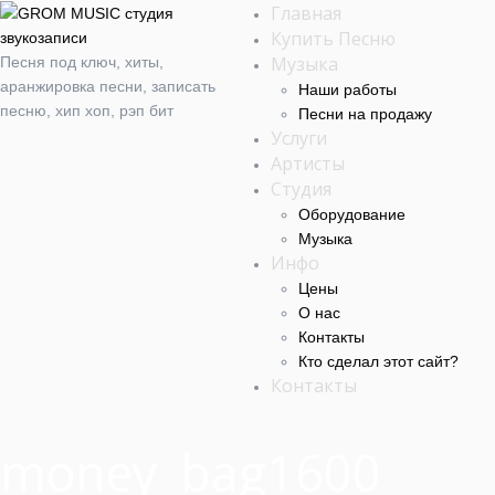
Главная
Купить Песню
Музыка
Песня под ключ, хиты,
аранжировка песни, записать
Наши работы
песню, хип хоп, рэп бит
Песни на продажу
Услуги
Артисты
Студия
Оборудование
Музыка
Инфо
Цены
О нас
Контакты
Кто сделал этот cайт?
Контакты
money_bag1600